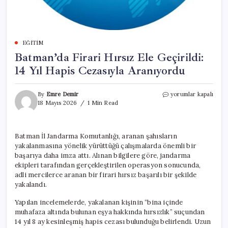
EĞITIM
Batman’da Firari Hırsız Ele Geçirildi:
14 Yıl Hapis Cezasıyla Aranıyordu
Batman’da
By
Emre Demir
yorumlar kapalı
Firari
18 Mayıs 2026
1 Min Read
Hırsız
Ele
Geçirildi:
Batman İl Jandarma Komutanlığı, aranan şahısların
14
yakalanmasına yönelik yürüttüğü çalışmalarda önemli bir
Yıl
Hapis
başarıya daha imza attı. Alınan bilgilere göre, jandarma
Cezasıyla
ekipleri tarafından gerçekleştirilen operasyon sonucunda,
Aranıyordu
adli mercilerce aranan bir firari hırsız başarılı bir şekilde
için
yakalandı.
Yapılan incelemelerde, yakalanan kişinin “bina içinde
muhafaza altında bulunan eşya hakkında hırsızlık” suçundan
14 yıl 8 ay kesinleşmiş hapis cezası bulunduğu belirlendi. Uzun