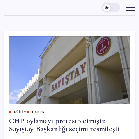
Skip
to
content
EĞITIM
HABER
CHP oylamayı protesto etmişti:
Sayıştay Başkanlığı seçimi resmileşti