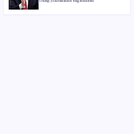
Trump yönetiminden bilgilendirme
SON YAZILAR
Gabar’da yeni rekor! Bakan Bayraktar: Üretimin,
istihdamın ve umudun adresi oldu
Türk şirketinden Avrupa’ya kritik yatırım: Yeni şirket
resmen kuruldu
TL ile dış ticaret hacmi 900 milyar lirayı aştı
‘A.TR Dolaşım Belgesi’ ile ilk ihracat yapıldı