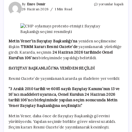
CHP
By
Emre Demir
yorumlar kapalı
oylamayı
26 Haziran 2026
1 Min Read
protesto
etmişti:
Sayıştay
Başkanlığı
seçimi
resmileşti
Metin Yener’in
Sayıştay Başkanlığı’na
yeniden seçilmesine
için
ilişkin
TBMM kararı Resmi Gazete’de
yayımlanarak yürürlüğe
girdi. Kararda, seçimin
24 Haziran 2026 tarihinde Genel
Kurul’un 106’ncı
birleşiminde yapıldığı belirtildi.
SAYIŞTAY BAŞKANLIĞI’NA YENİDEN SEÇİLDİ
Resmi Gazete’de yayımlanan kararda şu ifadelere yer verildi:
“3 Aralık 2010 tarihli ve 6085 sayılı Sayıştay Kanunu’nun 13 ve
16’ncı maddeleri uyarınca, Genel Kurulun 24 Haziran 2026
tarihli 106’ncı birleşiminde yapılan seçim sonucunda Metin
Yener Sayıştay Başkanlığına seçilmiştir.”
Metin Yener, daha önce de Sayıştay Başkanlığı görevini
yürütüyordu. Yapılan seçimle birlikte görev süresi uzatıldı.
Seçim kararı Resmi Gazete’de yayımlanarak kesinleşti.