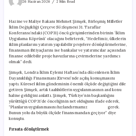
iklimi
26 Haziran 2026
2 Min Read
için
Türkiye
köprüsü
Hazine ve Maliye Bakanı Mehmet Şimşek, Birleşmiş Milletler
için
İklim Değişikliği Çerçeve Sözleşmesi 31. Taraflar
Konferansı’ndaki (COP31) öncü girişimlerinden birinin ‘İklim
Uygulama Köprüsü’ olacağını belirterek, “Hedefimiz, ülkelerin
iklim planlarını yatırım yapılabilir projelere dönüştürmelerine,
finansman ihtiyaçlarını ise bankalar ve yatırımcılar açısından
finanse edilebilir proje havuzlarına çevirmelerine yardımcı
olmak” dedi.
Şimşek, Londra İklim Eylemi Haftası’nda düzenlenen İklim
Dayanıklılığı Finansmanı Zirvesi’nde açılış konuşmasını
yaptı. Küresel iklim gündeminin önemli ölçüde değiştiğini dile
getiren Şimşek, artık taahhütlerin uygulanmasının asıl konu
haline geldiğini anlattı. Şimşek, Türkiye’nin başkanlığını
yürüttüğü COP31’de önceliğinin net olduğunu ifade ederek,
“Planların uygulanmasını hızlandırmamız gerek.
Bunun yolu da büyük ölçüde finansmandan geçiyor” diye
konuştu.
Fırsata dönüştürmek