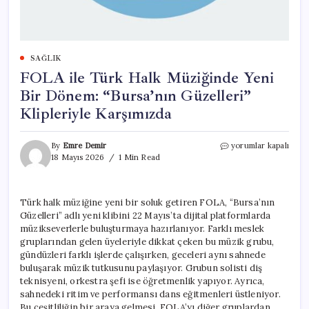
SAĞLIK
FOLA ile Türk Halk Müziğinde Yeni
Bir Dönem: “Bursa’nın Güzelleri”
Klipleriyle Karşımızda
FOLA
By
Emre Demir
yorumlar kapalı
ile
18 Mayıs 2026
1 Min Read
Türk
Halk
Müziğinde
Türk halk müziğine yeni bir soluk getiren FOLA, “Bursa’nın
Yeni
Güzelleri” adlı yeni klibini 22 Mayıs’ta dijital platformlarda
Bir
Dönem:
müzikseverlerle buluşturmaya hazırlanıyor. Farklı meslek
“Bursa’nın
gruplarından gelen üyeleriyle dikkat çeken bu müzik grubu,
Güzelleri”
gündüzleri farklı işlerde çalışırken, geceleri aynı sahnede
Klipleriyle
buluşarak müzik tutkusunu paylaşıyor. Grubun solisti diş
Karşımızda
teknisyeni, orkestra şefi ise öğretmenlik yapıyor. Ayrıca,
için
sahnedeki ritim ve performansı dans eğitmenleri üstleniyor.
Bu çeşitliliğin bir araya gelmesi, FOLA’yı diğer gruplardan