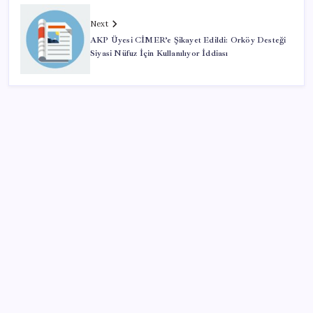
Next
AKP Üyesi CİMER’e Şikayet Edildi: Orköy Desteği
Siyasi Nüfuz İçin Kullanılıyor İddiası
SON YAZILAR
İran: Hürmüz’de anlaşma yakın ancak şartlar yerine
gelmeli
Parayla sebze alamayacağız
Pixel Telefonlara Yapay Zeka Destekli Saat