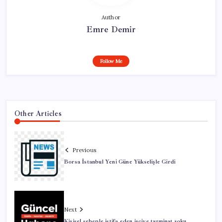
Author
Emre Demir
Follow Me
Other Articles
Previous
Borsa İstanbul Yeni Güne Yükselişle Girdi
Next
Kişisel sebeple istifa eden işçiye tazminat şoku