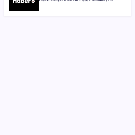
SON YAZILAR
Türk şirketinden Avrupa’ya kritik yatırım: Yeni şirket
resmen kuruldu
TL ile dış ticaret hacmi 900 milyar lirayı aştı
‘A.TR Dolaşım Belgesi’ ile ilk ihracat yapıldı
Temmuzda verdiler, ağustosta aldılar
Cem Küçük soruşturması: Beyaz TV programcısı