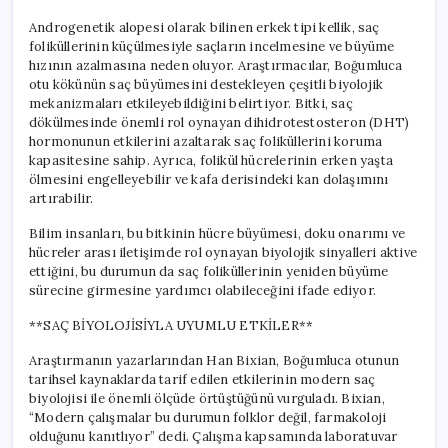
Androgenetik alopesi olarak bilinen erkek tipi kellik, saç
foliküllerinin küçülmesiyle saçların incelmesine ve büyüme
hızının azalmasına neden oluyor. Araştırmacılar, Boğumluca
otu kökünün saç büyümesini destekleyen çeşitli biyolojik
mekanizmaları etkileyebildiğini belirtiyor. Bitki, saç
dökülmesinde önemli rol oynayan dihidrotestosteron (DHT)
hormonunun etkilerini azaltarak saç foliküllerini koruma
kapasitesine sahip. Ayrıca, folikül hücrelerinin erken yaşta
ölmesini engelleyebilir ve kafa derisindeki kan dolaşımını
artırabilir.
Bilim insanları, bu bitkinin hücre büyümesi, doku onarımı ve
hücreler arası iletişimde rol oynayan biyolojik sinyalleri aktive
ettiğini, bu durumun da saç foliküllerinin yeniden büyüme
sürecine girmesine yardımcı olabileceğini ifade ediyor.
**SAÇ BİYOLOJİSİYLA UYUMLU ETKİLER**
Araştırmanın yazarlarından Han Bixian, Boğumluca otunun
tarihsel kaynaklarda tarif edilen etkilerinin modern saç
biyolojisi ile önemli ölçüde örtüştüğünü vurguladı. Bixian,
“Modern çalışmalar bu durumun folklor değil, farmakoloji
olduğunu kanıtlıyor” dedi. Çalışma kapsamında laboratuvar