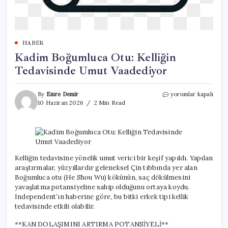
HABER
Kadim Boğumluca Otu: Kelliğin
Tedavisinde Umut Vaadediyor
Kadim
By
Emre Demir
yorumlar kapalı
Boğumluca
10 Haziran 2026
2 Min Read
Otu:
Kelliğin
Tedavisinde
Umut
Vaadediyor
için
Kelliğin tedavisine yönelik umut verici bir keşif yapıldı. Yapılan
araştırmalar, yüzyıllardır geleneksel Çin tıbbında yer alan
Boğumluca otu (He Shou Wu) kökünün, saç dökülmesini
yavaşlatma potansiyeline sahip olduğunu ortaya koydu.
Independent’ın haberine göre, bu bitki erkek tipi kellik
tedavisinde etkili olabilir.
**KAN DOLAŞIMINI ARTIRMA POTANSİYELİ**