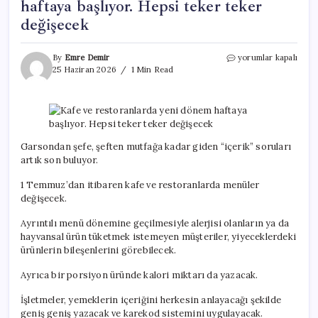
haftaya başlıyor. Hepsi teker teker
değişecek
Kafe
By
Emre Demir
yorumlar kapalı
ve
25 Haziran 2026
1 Min Read
restoranlarda
yeni
dönem
haftaya
başlıyor.
Hepsi
Garsondan şefe, şeften mutfağa kadar giden “içerik” soruları
teker
artık son buluyor.
teker
değişecek
1 Temmuz’dan itibaren kafe ve restoranlarda menüler
için
değişecek.
Ayrıntılı menü dönemine geçilmesiyle alerjisi olanların ya da
hayvansal ürün tüketmek istemeyen müşteriler, yiyeceklerdeki
ürünlerin bileşenlerini görebilecek.
Ayrıca bir porsiyon üründe kalori miktarı da yazacak.
İşletmeler, yemeklerin içeriğini herkesin anlayacağı şekilde
geniş geniş yazacak ve karekod sistemini uygulayacak.