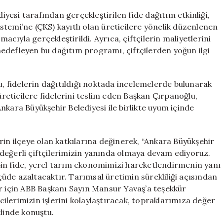
700
Bin
esi tarafından gerçekleştirilen fide dağıtım etkinliği,
Fide
Sistemi’ne (ÇKS) kayıtlı olan üreticilere yönelik düzenlenen
Dağıtımı
ıyla gerçekleştirildi. Ayrıca, çiftçilerin maliyetlerini
Gerçekleşti
edefleyen bu dağıtım programı, çiftçilerden yoğun ilgi
için
 fidelerin dağıtıldığı noktada incelemelerde bulunarak
 üreticilere fidelerini teslim eden Başkan Çırpanoğlu,
 Ankara Büyükşehir Belediyesi ile birlikte uyum içinde
rin ilçeye olan katkılarına değinerek, “Ankara Büyükşehir
ve değerli çiftçilerimizin yanında olmaya devam ediyoruz.
in fide, yerel tarım ekonomimizi hareketlendirmenin yanı
lçüde azaltacaktır. Tarımsal üretimin sürekliliği açısından
er için ABB Başkanı Sayın Mansur Yavaş’a teşekkür
lerimizin işlerini kolaylaştıracak, topraklarımıza değer
klinde konuştu.