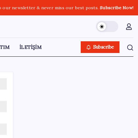
o our newsletter & never miss our best posts.
Subscribe Now!
TIM
İLETİŞİM
Subscribe
SON YAZILAR
Erdoğan’dan AKP teşkilatına ‘süreç’
talimatı: ‘Genel af yok, kişiye özel statü yok,