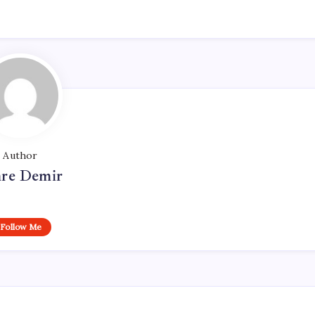
Author
re Demir
Follow Me