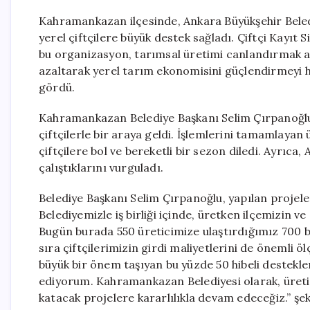
Kahramankazan ilçesinde, Ankara Büyükşehir Belediy
yerel çiftçilere büyük destek sağladı. Çiftçi Kayıt 
bu organizasyon, tarımsal üretimi canlandırmak amac
azaltarak yerel tarım ekonomisini güçlendirmeyi h
gördü.
Kahramankazan Belediye Başkanı Selim Çırpanoğlu,
çiftçilerle bir araya geldi. İşlemlerini tamamlayan
çiftçilere bol ve bereketli bir sezon diledi. Ayrıca,
çalıştıklarını vurguladı.
Belediye Başkanı Selim Çırpanoğlu, yapılan projele
Belediyemizle iş birliği içinde, üretken ilçemizin 
Bugün burada 550 üreticimize ulaştırdığımız 700 b
sıra çiftçilerimizin girdi maliyetlerini de önemli ö
büyük bir önem taşıyan bu yüzde 50 hibeli destekl
ediyorum. Kahramankazan Belediyesi olarak, üretici
katacak projelere kararlılıkla devam edeceğiz.” şe