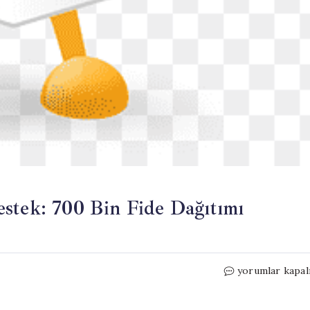
stek: 700 Bin Fide Dağıtımı
Kahramankazan
yorumlar kapal
Çiftçilere
Destek: