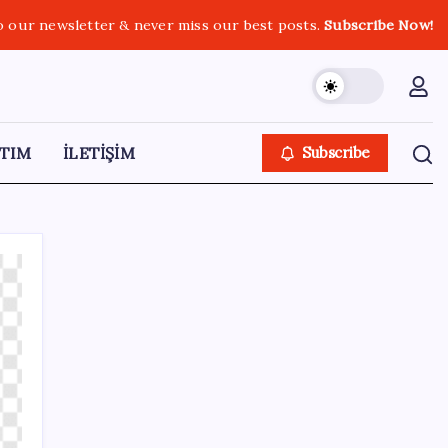
o our newsletter & never miss our best posts.
Subscribe Now!
TIM
İLETİŞİM
Subscribe
SON YAZILAR
Parayla sebze alamayacağız