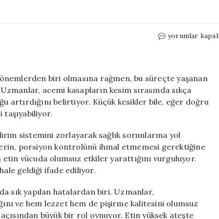
Kurban
yorumlar kapal
Bayramı’nda
Acemi
Kasaplar
İçin
dönemlerden biri olmasına rağmen, bu süreçte yaşanan
Önemli
r. Uzmanlar, acemi kasapların kesim sırasında sıkça
Uyarılar:
u artırdığını belirtiyor. Küçük kesikler bile, eğer doğru
Yanlış
 taşıyabiliyor.
Uygulamalara
Dikkat!
irim sistemini zorlayarak sağlık sorunlarına yol
için
ylerin, porsiyon kontrolünü ihmal etmemesi gerektiğine
en etin vücuda olumsuz etkiler yarattığını vurguluyor.
e geldiği ifade ediliyor.
da sık yapılan hatalardan biri. Uzmanlar,
ığını ve hem lezzet hem de pişirme kalitesini olumsuz
k açısından büyük bir rol oynuyor. Etin yüksek ateşte