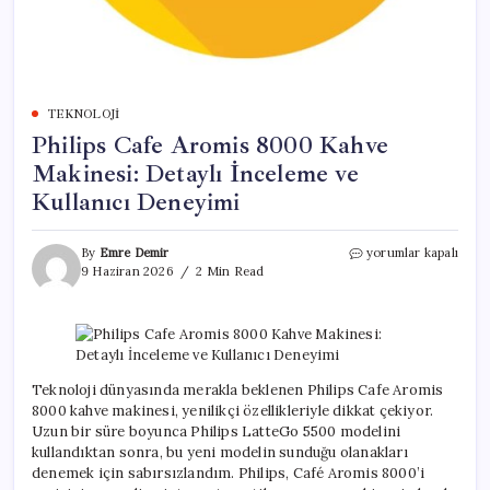
TEKNOLOJI
Philips Cafe Aromis 8000 Kahve
Makinesi: Detaylı İnceleme ve
Kullanıcı Deneyimi
Philips
By
Emre Demir
yorumlar kapalı
Cafe
9 Haziran 2026
2 Min Read
Aromis
8000
Kahve
Makinesi:
Detaylı
İnceleme
Teknoloji dünyasında merakla beklenen Philips Cafe Aromis
ve
8000 kahve makinesi, yenilikçi özellikleriyle dikkat çekiyor.
Kullanıcı
Uzun bir süre boyunca Philips LatteGo 5500 modelini
Deneyimi
kullandıktan sonra, bu yeni modelin sunduğu olanakları
için
denemek için sabırsızlandım. Philips, Café Aromis 8000’i