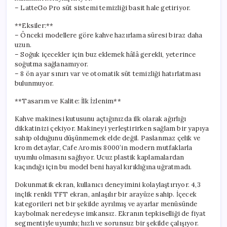
– LatteGo Pro süt sistemi temizliği basit hale getiriyor.
**Eksiler:**
– Önceki modellere göre kahve hazırlama süresi biraz daha
uzun.
– Soğuk içecekler için buz eklemek hâlâ gerekli, yeterince
soğutma sağlanamıyor.
– 8 ön ayar sınırı var ve otomatik süt temizliği hatırlatması
bulunmuyor.
**Tasarım ve Kalite: İlk İzlenim**
Kahve makinesi kutusunu açtığınızda ilk olarak ağırlığı
dikkatinizi çekiyor. Makineyi yerleştirirken sağlam bir yapıya
sahip olduğunu düşünmemek elde değil. Paslanmaz çelik ve
krom detaylar, Cafe Aromis 8000’in modern mutfaklarla
uyumlu olmasını sağlıyor. Ucuz plastik kaplamalardan
kaçındığı için bu model beni hayal kırıklığına uğratmadı.
Dokunmatik ekran, kullanıcı deneyimini kolaylaştırıyor. 4,3
inçlik renkli TFT ekran, anlaşılır bir arayüze sahip. İçecek
kategorileri net bir şekilde ayrılmış ve ayarlar menüsünde
kaybolmak neredeyse imkansız. Ekranın tepkiselliği de fiyat
segmentiyle uyumlu; hızlı ve sorunsuz bir şekilde çalışıyor.