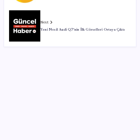
Next
Yeni Nesil Audi Q7’nin İlk Görselleri Ortaya Çıktı
SON YAZILAR
İran: Hürmüz’de anlaşma yakın ancak şartlar yerine
gelmeli
Parayla sebze alamayacağız