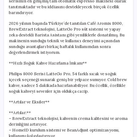
serisinin en gelişmiş tam otomatik espresso makinesi olarak
tanıtmaktadır ve bu iddiasını destekleyecek birçok özellik
barındırıyor.
2026 yılının başında Türkiye’de tanıtılan Café Aromis 8000,
BrewExtract teknolojisi, LatteGo Pro süt sistemi ve yapay
zeka destekli Barista Asistanı gibi yeniliklerle donatılmış. Bu
makinenin sunduğu teknik ve kullanıcı deneyimi açısından
sunduğu avantajları birkaç haftalık kullanımdan sonra
değerlendirmek istiyorum.
**Hızlı Soğuk Kahve Hazırlama İmkanı**
Philips 8000 Serisi LatteGo Pro, 54 farklı sıcak ve soğuk
içecek seçeneği sunarak geniş bir yelpaze sunuyor. Cold brew
kahve, sadece 5 dakikada hazırlanabiliyor. Bu özellik, özellikle
soğuk kahveyi sevenler için oldukça cazip.
**Artılar ve Eksiler**
**Artılar:**
– BrewExtract teknolojisi, kahvenin crema kalitesini ve aroma
derinliğini artırıyor.
– HomeID kurulum sistemi ve BeanAdjust optimizasyonu,
kullanımı kolaylaştırıyor.