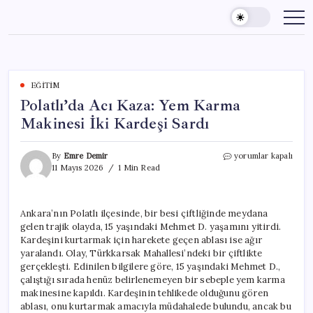
Skip
to
content
EĞITIM
Polatlı’da Acı Kaza: Yem Karma
Makinesi İki Kardeşi Sardı
Polatlı’da
By
Emre Demir
yorumlar kapalı
Acı
11 Mayıs 2026
1 Min Read
Kaza:
Yem
Karma
Ankara’nın Polatlı ilçesinde, bir besi çiftliğinde meydana
Makinesi
gelen trajik olayda, 15 yaşındaki Mehmet D. yaşamını yitirdi.
İki
Kardeşi
Kardeşini kurtarmak için harekete geçen ablası ise ağır
Sardı
yaralandı. Olay, Türkkarsak Mahallesi’ndeki bir çiftlikte
için
gerçekleşti. Edinilen bilgilere göre, 15 yaşındaki Mehmet D.,
çalıştığı sırada henüz belirlenemeyen bir sebeple yem karma
makinesine kapıldı. Kardeşinin tehlikede olduğunu gören
ablası, onu kurtarmak amacıyla müdahalede bulundu, ancak bu