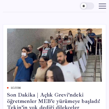
Skip
to
content
EĞITIM
Son Dakika | Açlık Grevi’ndeki
öğretmenler MEB’e yürümeye başladı!
Tekin’in yok dediği dilekçeler