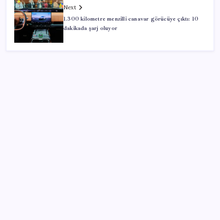
Next
1.300 kilometre menzilli canavar görücüye çıktı: 10
dakikada şarj oluyor
SON YAZILAR
Altında taşlar yerinden oynuyor: Dünya devinden 22
ay sonra tarihi hamle
Kılıçdaroğlu görevden almıştı… YSK’den ‘YENİ Parti’
kararı: Mehmet Hadimi Yakupoğlu resmen temsilci
oldu