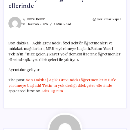
ellerinde
Son
By
Emre Demir
yorumlar kapalı
Dakika
26 Haziran 2026
1 Min Read
|
Açlık
Grevi’ndeki
Son dakika… Açlık grevindeki özel sektör öğretmenleri ve
öğretmenler
mülakat mağdurları, MEB’e yürümeye başladı.Bakan Yusuf
MEB’e
yürümeye
Tekin’in, “Bize gelen şikayet yok’ demesi üzerine öğretmenler
başladı!
ellerinde şikayet dilekçeleri ile yürüyor.
Tekin’in
yok
Ayrıntılar geliyor…
dediği
dilekçeler
The post
Son Dakika | Açlık Grevi’ndeki öğretmenler MEB’e
ellerinde
yürümeye başladı! Tekin’in yok dediği dilekçeler ellerinde
için
appeared first on
Kilis Egitim
.