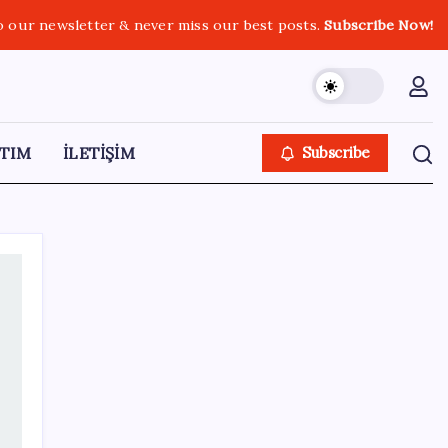
o our newsletter & never miss our best posts.
Subscribe Now!
TIM
İLETİŞİM
Subscribe
SON YAZILAR
Pixel Telefonlara Yapay Zeka Destekli Saat
Tasarımları Geliyor