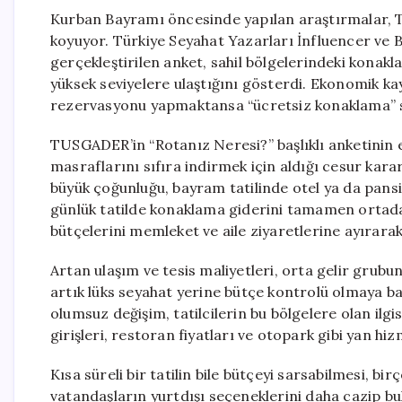
Kurban Bayramı öncesinde yapılan araştırmalar, Tü
koyuyor. Türkiye Seyahat Yazarları İnfluencer ve
gerçekleştirilen anket, sahil bölgelerindeki konakl
yüksek seviyelere ulaştığını gösterdi. Ekonomik ka
rezervasyonu yapmaktansa “ücretsiz konaklama” seç
TUSGADER’in “Rotanız Neresi?” başlıklı anketinin e
masraflarını sıfıra indirmek için aldığı cesur kara
büyük çoğunluğu, bayram tatilinde otel ya da pansi
günlük tatilde konaklama giderini tamamen ortadan 
bütçelerini memleket ve aile ziyaretlerine ayırara
Artan ulaşım ve tesis maliyetleri, orta gelir grubunun
artık lüks seyahat yerine bütçe kontrolü olmaya baş
olumsuz değişim, tatilcilerin bu bölgelere olan ilgi
girişleri, restoran fiyatları ve otopark gibi yan hiz
Kısa süreli bir tatilin bile bütçeyi sarsabilmesi, bir
vatandaşların yurtdışı seçeneklerini daha cazip b