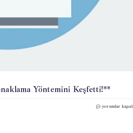
onaklama Yöntemini Keşfetti!**
Tatilciler
yorumlar kapal
Bayramda
Ücretsiz
Konaklama
Yöntemini