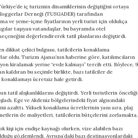
Keşfetti!**
rkiye’de iç turizmin dinamiklerinin değiştiğini ortaya
için
 Bloggerlar Derneği (TUSGADER) tarafından
ama ve yeme-içme fiyatlarının yerli turist için oldukça
ygılar taşıyan vatandaşlar, bu bayramda otel
eneğini değerlendirerek tatil planlarını değiştirdi.
n dikkat çekici bulgusu, tatilcilerin konaklama
rlar oldu. Turizm Ajansı’nın haberine göre, katılımcıların
yon kiralamak yerine “evde kalmayı” tercih etti. Böylece, 
kaldıran bu seçimle birlikte, bazı tatilciler de
k konaklamayı ücretsiz hale getirdi.
 tatil alışkanlıklarını değiştirdi. Yerli turistlerin önceliği
ladı. Ege ve Akdeniz bölgelerindeki fiyat algısındaki
sini azalttı. Yüksek konaklama ücretlerinin yanı sıra, plaj
metlerin de maliyetleri, tatilcilerin bütçelerini zorlamakta.
çok kişi için endişe kaynağı olurken, vize alabilen bazı
ulduğu gözlemlendi. Avrupa’daki bazı destinasyonlardaki