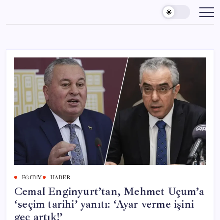
Skip
to
content
EĞITIM
HABER
Cemal Enginyurt’tan, Mehmet Uçum’a
‘seçim tarihi’ yanıtı: ‘Ayar verme işini
geç artık!’