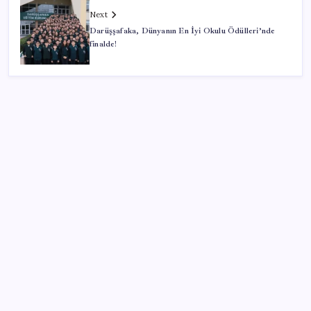
Next
Darüşşafaka, Dünyanın En İyi Okulu Ödülleri’nde
finalde!
SON YAZILAR
Pixel Telefonlara Yapay Zeka Destekli Saat
Tasarımları Geliyor
Halkbank, ikincil halka arz süreci başlattı
Beklenen veri geldi: Altın uçuşa geçti