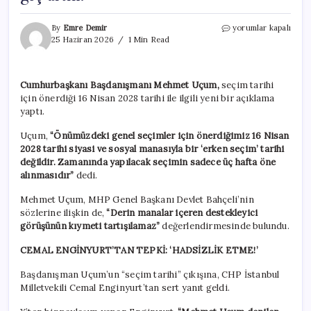
Cemal
By
Emre Demir
yorumlar kapalı
Enginyurt’tan,
25 Haziran 2026
1 Min Read
Mehmet
Uçum’a
‘seçim
Cumhurbaşkanı Başdanışmanı Mehmet Uçum,
seçim tarihi
tarihi’
için önerdiği 16 Nisan 2028 tarihi ile ilgili yeni bir açıklama
yanıtı:
‘Ayar
yaptı.
verme
işini
Uçum,
“Önümüzdeki genel seçimler için önerdiğimiz 16 Nisan
geç
2028 tarihi siyasi ve sosyal manasıyla bir ‘erken seçim’ tarihi
artık!’
değildir. Zamanında yapılacak seçimin sadece üç hafta öne
için
alınmasıdır”
dedi.
Mehmet Uçum, MHP Genel Başkanı Devlet Bahçeli’nin
sözlerine ilişkin de,
“Derin manalar içeren destekleyici
görüşünün kıymeti tartışılamaz”
değerlendirmesinde bulundu.
CEMAL ENGİNYURT’TAN TEPKİ: ‘HADSİZLİK ETME!’
Başdanışman Uçum’un “seçim tarihi” çıkışına, CHP İstanbul
Milletvekili Cemal Enginyurt’tan sert yanıt geldi.