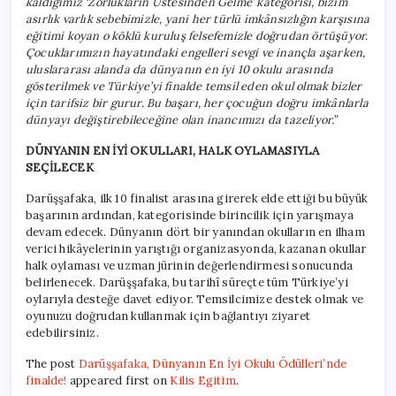
kaldığımız ‘Zorlukların Üstesinden Gelme’ kategorisi, bizim
asırlık varlık sebebimizle, yani her türlü imkânsızlığın karşısına
eğitimi koyan o köklü kuruluş felsefemizle doğrudan örtüşüyor.
Çocuklarımızın hayatındaki engelleri sevgi ve inançla aşarken,
uluslararası alanda da dünyanın en iyi 10 okulu arasında
gösterilmek ve Türkiye’yi finalde temsil eden okul olmak bizler
için tarifsiz bir gurur. Bu başarı, her çocuğun doğru imkânlarla
dünyayı değiştirebileceğine olan inancımızı da tazeliyor.”
DÜNYANIN EN İYİ OKULLARI, HALK OYLAMASIYLA
SEÇİLECEK
Darüşşafaka, ilk 10 finalist arasına girerek elde ettiği bu büyük
başarının ardından, kategorisinde birincilik için yarışmaya
devam edecek. Dünyanın dört bir yanından okulların en ilham
verici hikâyelerinin yarıştığı organizasyonda, kazanan okullar
halk oylaması ve uzman jürinin değerlendirmesi sonucunda
belirlenecek. Darüşşafaka, bu tarihî süreçte tüm Türkiye’yi
oylarıyla desteğe davet ediyor. Temsilcimize destek olmak ve
oyunuzu doğrudan kullanmak için bağlantıyı ziyaret
edebilirsiniz.
The post
Darüşşafaka, Dünyanın En İyi Okulu Ödülleri’nde
finalde!
appeared first on
Kilis Egitim
.