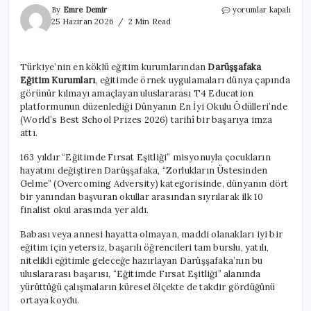
Darüşşafaka,
By
Emre Demir
yorumlar kapalı
Dünyanın
25 Haziran 2026
2 Min Read
En
İyi
Okulu
Türkiye’nin en köklü eğitim kurumlarından
Darüşşafaka
Ödülleri’nde
Eğitim Kurumları
, eğitimde örnek uygulamaları dünya çapında
finalde!
için
görünür kılmayı amaçlayan uluslararası T4 Education
platformunun düzenlediği Dünyanın En İyi Okulu Ödülleri’nde
(World’s Best School Prizes 2026) tarihî bir başarıya imza
attı.
163 yıldır “Eğitimde Fırsat Eşitliği” misyonuyla çocukların
hayatını değiştiren Darüşşafaka, “Zorlukların Üstesinden
Gelme” (Overcoming Adversity) kategorisinde, dünyanın dört
bir yanından başvuran okullar arasından sıyrılarak ilk 10
finalist okul arasında yer aldı.
Babası veya annesi hayatta olmayan, maddi olanakları iyi bir
eğitim için yetersiz, başarılı öğrencileri tam burslu, yatılı,
nitelikli eğitimle geleceğe hazırlayan Darüşşafaka’nın bu
uluslararası başarısı, “Eğitimde Fırsat Eşitliği” alanında
yürüttüğü çalışmaların küresel ölçekte de takdir gördüğünü
ortaya koydu.