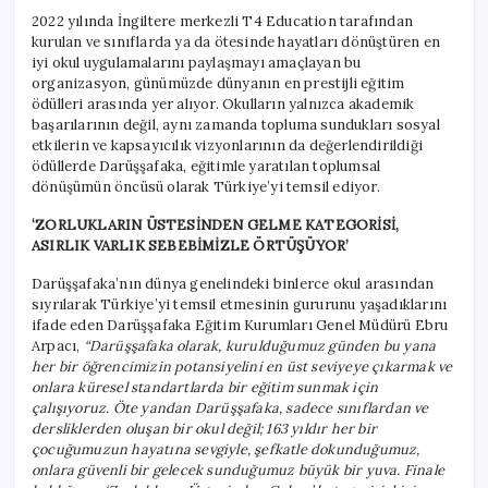
2022 yılında İngiltere merkezli T4 Education tarafından
kurulan ve sınıflarda ya da ötesinde hayatları dönüştüren en
iyi okul uygulamalarını paylaşmayı amaçlayan bu
organizasyon, günümüzde dünyanın en prestijli eğitim
ödülleri arasında yer alıyor. Okulların yalnızca akademik
başarılarının değil, aynı zamanda topluma sundukları sosyal
etkilerin ve kapsayıcılık vizyonlarının da değerlendirildiği
ödüllerde Darüşşafaka, eğitimle yaratılan toplumsal
dönüşümün öncüsü olarak Türkiye’yi temsil ediyor.
‘ZORLUKLARIN ÜSTESİNDEN GELME KATEGORİSİ,
ASIRLIK VARLIK SEBEBİMİZLE ÖRTÜŞÜYOR’
Darüşşafaka’nın dünya genelindeki binlerce okul arasından
sıyrılarak Türkiye’yi temsil etmesinin gururunu yaşadıklarını
ifade eden Darüşşafaka Eğitim Kurumları Genel Müdürü Ebru
Arpacı,
“Darüşşafaka olarak, kurulduğumuz günden bu yana
her bir öğrencimizin potansiyelini en üst seviyeye çıkarmak ve
onlara küresel standartlarda bir eğitim sunmak için
çalışıyoruz. Öte yandan Darüşşafaka, sadece sınıflardan ve
dersliklerden oluşan bir okul değil; 163 yıldır her bir
çocuğumuzun hayatına sevgiyle, şefkatle dokunduğumuz,
onlara güvenli bir gelecek sunduğumuz büyük bir yuva. Finale