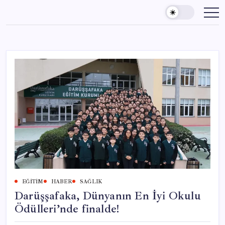
Skip
to
content
EĞITIM
HABER
SAĞLIK
Darüşşafaka, Dünyanın En İyi Okulu
Ödülleri’nde finalde!