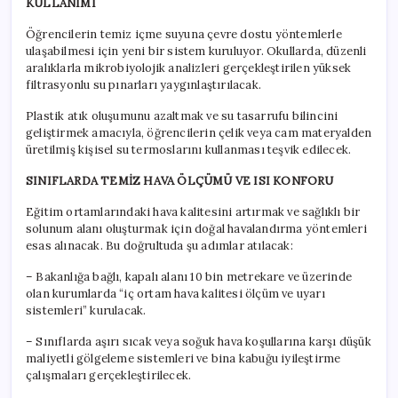
KULLANIMI
Öğrencilerin temiz içme suyuna çevre dostu yöntemlerle
ulaşabilmesi için yeni bir sistem kuruluyor. Okullarda, düzenli
aralıklarla mikrobiyolojik analizleri gerçekleştirilen yüksek
filtrasyonlu su pınarları yaygınlaştırılacak.
Plastik atık oluşumunu azaltmak ve su tasarrufu bilincini
geliştirmek amacıyla, öğrencilerin çelik veya cam materyalden
üretilmiş kişisel su termoslarını kullanması teşvik edilecek.
SINIFLARDA TEMİZ HAVA ÖLÇÜMÜ VE ISI KONFORU
Eğitim ortamlarındaki hava kalitesini artırmak ve sağlıklı bir
solunum alanı oluşturmak için doğal havalandırma yöntemleri
esas alınacak. Bu doğrultuda şu adımlar atılacak:
– Bakanlığa bağlı, kapalı alanı 10 bin metrekare ve üzerinde
olan kurumlarda “iç ortam hava kalitesi ölçüm ve uyarı
sistemleri” kurulacak.
– Sınıflarda aşırı sıcak veya soğuk hava koşullarına karşı düşük
maliyetli gölgeleme sistemleri ve bina kabuğu iyileştirme
çalışmaları gerçekleştirilecek.