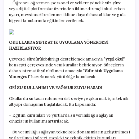
– Öğrenci, öğretmen, personel ve velilere yönelik yüz yüze
veya dijital platformlar üzerinden iklime dirençli okul, erken
uyarı, mevsimsel beslenme, iklime duyarlı hastalıklar ve gıda
hijyeni konularında eğitimler verilecek.
OKULLARDA SIFIR ATIK UYGULAMA YÖNERGESİ
HAZIRLANIYOR
Çevresel sürdürülebilirliği desteklemek amacıyla
“yeşil okul”
konsepti çerçevesinde yeni kurallar belirleniyor. Süreçlerin
daha sistematik yürütülmesi amacıyla
“Sıfır Atık Uygulama
Yönergesi”
hazırlanarak yürürlüğe konulacak.
GRİ SU KULLANIMI VE YAĞMUR SUYU HASADI
Okullarda su tasarrufunu en üst seviyeye çıkarmak için teknik
altyapı dönüşümü başlatılacak. Bu kapsamda:
– Eğitim kurumları ve yurtlarda su verimliliği sağlayan
cihazların kullanımı artırılacak.
– Su verimliliği sağlayan teknolojik donanımların geliştirilmesi
ve üretilmesi süreci, mesleki ve teknik eğitim kurumları