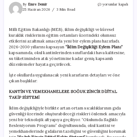
Veliler
By
Emre Demir
yorumlar kapalı
ve
25 Haziran 2026
3 Min Read
öğrenciler
dikkat!
Okullarda
Milli Eğitim Bakanlığı (MEB), iklim değişikliği ve küresel
her
kuraklık risklerinin eğitim ortamları üzerindeki olumsuz
şey
sil
etkilerini azaltmak amacıyla yeni bir eylem planı hazırladı.
baştan
2026-2030 yıllarını kapsayan
“İklim Değişikliği Eylem Planı”
değişiyor
kapsamında, okul kantinlerinden sınıflardaki hava kalitesine,
için
su tüketiminden atık yönetimine kadar geniş kapsamlı
düzenlemeler hayata geçirilecek.
İşte okullarda uygulanacak yeni kararların detayları ve öne
çıkan başlıklar:
KANTİN VE YEMEKHANELERE SOĞUK ZİNCİR DİJİTAL
TAKİP SİSTEMİ
İklim değişikliğiyle birlikte artan ortam sıcaklıklarının gıda
güvenliği üzerinde oluşturabileceği riskleri önlemek amacıyla
yeni bir teknolojik altyapıya geçiliyor. “Okulumda Sağlıklı
Besleniyorum Programı” doğrultusunda, okul kantini ve
yemekhanelerinde gıdaların tazeliğini ve güvenliğini korumak