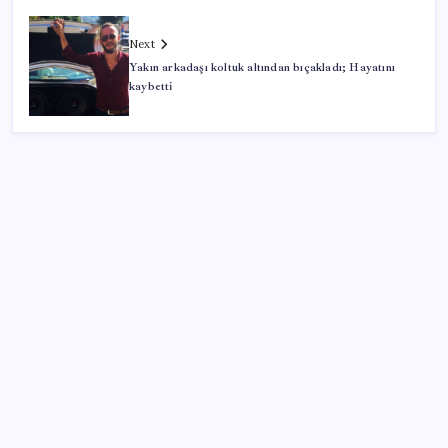
Next
Yakın arkadaşı koltuk altından bıçakladı; Hayatını
kaybetti
SON YAZILAR
Türk şirketinden Avrupa’ya kritik yatırım: Yeni şirket
resmen kuruldu
TL ile dış ticaret hacmi 900 milyar lirayı aştı