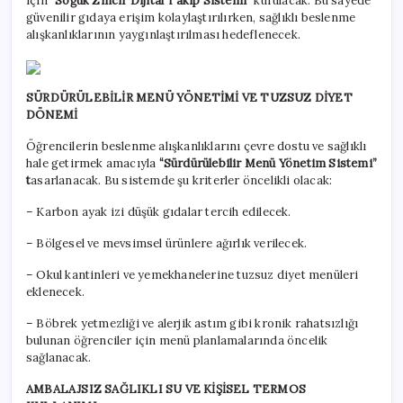
için
“Soğuk Zincir Dijital Takip Sistemi”
kurulacak. Bu sayede
güvenilir gıdaya erişim kolaylaştırılırken, sağlıklı beslenme
alışkanlıklarının yaygınlaştırılması hedeflenecek.
SÜRDÜRÜLEBİLİR MENÜ YÖNETİMİ VE TUZSUZ DİYET
DÖNEMİ
Öğrencilerin beslenme alışkanlıklarını çevre dostu ve sağlıklı
hale getirmek amacıyla
“Sürdürülebilir Menü Yönetim Sistemi”
t
asarlanacak. Bu sistemde şu kriterler öncelikli olacak:
– Karbon ayak izi düşük gıdalar tercih edilecek.
– Bölgesel ve mevsimsel ürünlere ağırlık verilecek.
– Okul kantinleri ve yemekhanelerine tuzsuz diyet menüleri
eklenecek.
– Böbrek yetmezliği ve alerjik astım gibi kronik rahatsızlığı
bulunan öğrenciler için menü planlamalarında öncelik
sağlanacak.
AMBALAJSIZ SAĞLIKLI SU VE KİŞİSEL TERMOS