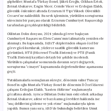
şüpheliler; Mustafa Türkay Sonel, Şükrü Eroğlu, Gökhan Ertok,
Zeinal Abakarov, Engin Yücer, Cemile Yücer ve Erdoğan Elaldı,
güvenlik önlemleri altında Erzurum H Tipi Yüksek Güvenlikli
Cezaevi’ne nakledildi. Bu sevk işleminin, yürütülen soruşturma
sürecinin bir parçası olarak Erzurum Cumhuriyet Başsavcılığı
tarafından gerçekleştirildiği bildirildi.
Gülistan Doku dosyası, 2024 yılında göreve başlayan
Cumhuriyet Başsavcısı Ebru Cansu’nun talimatıyla yeniden ele
alınmıştı. Bu kapsamda, JASAT ekiplerinden oluşan özel bir
görev gücü kurularak, yüzlerce saatlik güvenlik kamerası
görüntüsü, HTS (Hücresel Trafik Sistemi) ve PTS (Panik
Trafik Sistemi) kayıtları detaylı bir şekilde incelendi.
Yürütülen çalışmalar sonucunda davanın seyri değişerek,
soruşturma “cinayet” kapsamında değerlendirilme aşamasına
geçti.
Tutuklamalarla sonuçlanan süreçte, dönemin valisi Tuncay
Sonel’in oğlu Mustafa Türkay Sonel ile dönemin İl Özel İdaresi
çalışanı Erdoğan Elaldı, “kasten öldürme” suçlamasıyla
gözaltına alındı. Ayrıca Gülistan Doku’nun eski erkek arkadaşı
Zeinal Abakarov, ailesi ve bazı kamu görevlileri hakkında ise
“suç delillerini gizleme ve yok etme” suçlamalarıyla işlem
yapıldı. Bunun yanı sıra, ABD’de bulunduğu belirtilen Umut