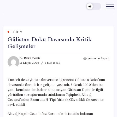
Skip
to
content
EĞITIM
Gülistan Doku Davasında Kritik
Gelişmeler
Gülistan
By
Emre Demir
yorumlar kapalı
Doku
12 Mayıs 2026
1 Min Read
Davasında
Kritik
Gelişmeler
Tunceli’de kaybolan üniversite öğrencisi Gülistan Doku’nun
için
davasında önemli bir gelişme yaşandı. 5 Ocak 2020’den bu
yana kendisinden haber alınamayan Gülistan Doku ile ilgili
yürütülen soruşturmada tutuklanan 7 şüpheli, Elazığ
Cezaevi’nden Erzurum H Tipi Yüksek Güvenlikli Cezaevi’ne
sevk edildi.
Elazığ Kapalı Ceza İnfaz Kurumu’nda tutuklu bulunan