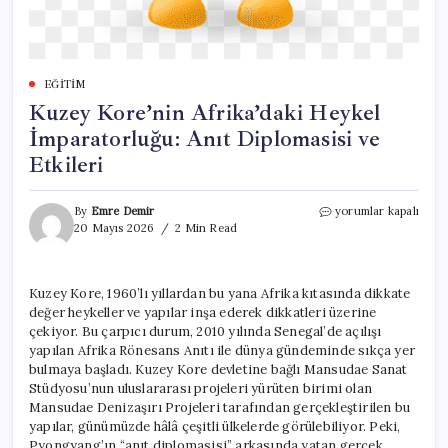
EĞITIM
Kuzey Kore’nin Afrika’daki Heykel
İmparatorluğu: Anıt Diplomasisi ve
Etkileri
Kuzey
By
Emre Demir
yorumlar kapalı
Kore’nin
20 Mayıs 2026
2 Min Read
Afrika’daki
Heykel
İmparatorluğu:
Kuzey Kore, 1960’lı yıllardan bu yana Afrika kıtasında dikkate
Anıt
değer heykeller ve yapılar inşa ederek dikkatleri üzerine
Diplomasisi
ve
çekiyor. Bu çarpıcı durum, 2010 yılında Senegal’de açılışı
Etkileri
yapılan Afrika Rönesans Anıtı ile dünya gündeminde sıkça yer
için
bulmaya başladı. Kuzey Kore devletine bağlı Mansudae Sanat
Stüdyosu’nun uluslararası projeleri yürüten birimi olan
Mansudae Denizaşırı Projeleri tarafından gerçekleştirilen bu
yapılar, günümüzde hâlâ çeşitli ülkelerde görülebiliyor. Peki,
Pyongyang’ın “anıt diplomasisi” arkasında yatan gerçek