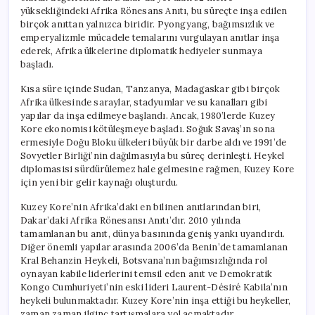
yüksekliğindeki Afrika Rönesans Anıtı, bu süreçte inşa edilen
birçok anıttan yalnızca biridir. Pyongyang, bağımsızlık ve
emperyalizmle mücadele temalarını vurgulayan anıtlar inşa
ederek, Afrika ülkelerine diplomatik hediyeler sunmaya
başladı.
Kısa süre içinde Sudan, Tanzanya, Madagaskar gibi birçok
Afrika ülkesinde saraylar, stadyumlar ve su kanalları gibi
yapılar da inşa edilmeye başlandı. Ancak, 1980’lerde Kuzey
Kore ekonomisi kötüleşmeye başladı. Soğuk Savaş’ın sona
ermesiyle Doğu Bloku ülkeleri büyük bir darbe aldı ve 1991’de
Sovyetler Birliği’nin dağılmasıyla bu süreç derinleşti. Heykel
diplomasisi sürdürülemez hale gelmesine rağmen, Kuzey Kore
için yeni bir gelir kaynağı oluşturdu.
Kuzey Kore’nin Afrika’daki en bilinen anıtlarından biri,
Dakar’daki Afrika Rönesansı Anıtı’dır. 2010 yılında
tamamlanan bu anıt, dünya basınında geniş yankı uyandırdı.
Diğer önemli yapılar arasında 2006’da Benin’de tamamlanan
Kral Behanzin Heykeli, Botsvana’nın bağımsızlığında rol
oynayan kabile liderlerini temsil eden anıt ve Demokratik
Kongo Cumhuriyeti’nin eski lideri Laurent-Désiré Kabila’nın
heykeli bulunmaktadır. Kuzey Kore’nin inşa ettiği bu heykeller,
zaman zaman ilginç tartışmalara yol açmaktadır.