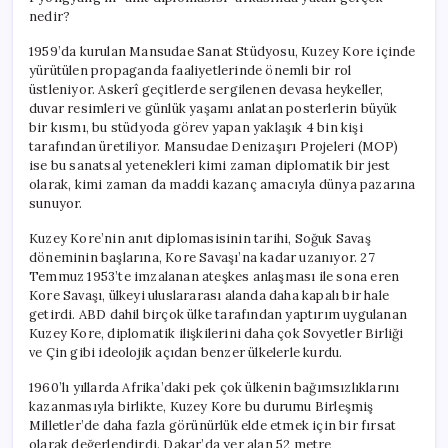
nedir?
1959’da kurulan Mansudae Sanat Stüdyosu, Kuzey Kore içinde
yürütülen propaganda faaliyetlerinde önemli bir rol
üstleniyor. Askerî geçitlerde sergilenen devasa heykeller,
duvar resimleri ve günlük yaşamı anlatan posterlerin büyük
bir kısmı, bu stüdyoda görev yapan yaklaşık 4 bin kişi
tarafından üretiliyor. Mansudae Denizaşırı Projeleri (MOP)
ise bu sanatsal yetenekleri kimi zaman diplomatik bir jest
olarak, kimi zaman da maddi kazanç amacıyla dünya pazarına
sunuyor.
Kuzey Kore’nin anıt diplomasisinin tarihi, Soğuk Savaş
döneminin başlarına, Kore Savaşı’na kadar uzanıyor. 27
Temmuz 1953’te imzalanan ateşkes anlaşması ile sona eren
Kore Savaşı, ülkeyi uluslararası alanda daha kapalı bir hale
getirdi. ABD dahil birçok ülke tarafından yaptırım uygulanan
Kuzey Kore, diplomatik ilişkilerini daha çok Sovyetler Birliği
ve Çin gibi ideolojik açıdan benzer ülkelerle kurdu.
1960’lı yıllarda Afrika’daki pek çok ülkenin bağımsızlıklarını
kazanmasıyla birlikte, Kuzey Kore bu durumu Birleşmiş
Milletler’de daha fazla görünürlük elde etmek için bir fırsat
olarak değerlendirdi. Dakar’da yer alan 52 metre