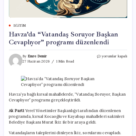
EĞITIM
Havza’da “Vatandaş Soruyor Başkan
Cevaplıyor” programı düzenlendi
Havza’da
By
Emre Demir
yorumlar kapalı
“Vatandaş
27 Haziran 2026
1 Min Read
Soruyor
Başkan
Cevaplıyor”
programı
düzenlendi
için
Havza’ya bağlı kırsal mahallelerde, “Vatandaş Soruyor, Başkan
Cevaplıyor” programı gerçekleştirildi.
Ak Parti
Yerel Yönetimler Başkanlığı tarafından düzenlenen
programda, kırsal Kocaoğlu ve Kayabaşı mahalleleri sakinleri
Belediye Başkanı Murat İkiz ile bir araya geldi.
Vatandaşların taleplerini dinleyen İkiz, sorularını cevapladı.