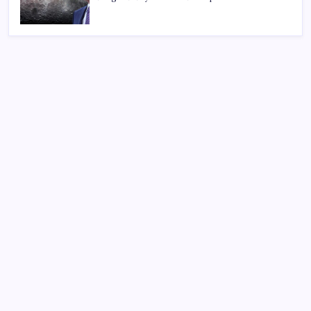
SON YAZILAR
Gabar’da yeni rekor! Bakan Bayraktar: Üretimin,
istihdamın ve umudun adresi oldu
Türk şirketinden Avrupa’ya kritik yatırım: Yeni şirket
resmen kuruldu
TL ile dış ticaret hacmi 900 milyar lirayı aştı
‘A.TR Dolaşım Belgesi’ ile ilk ihracat yapıldı