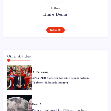
Author
Emre Demir
Follow Me
Other Articles
Previous
ANADER Yönetim Kurulu Başkanı Aykan,
Trabzon’da basınla buluştu
Next
Putin gözünü aya dikti: Nükleer plan hazır