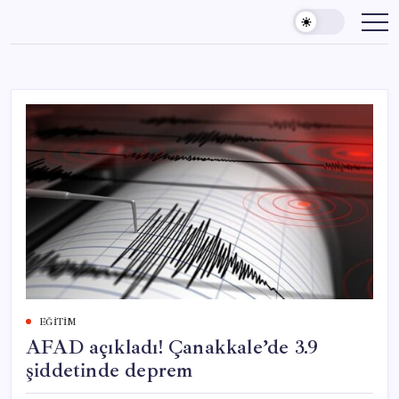
Skip
to
content
EĞITIM
AFAD açıkladı! Çanakkale’de 3.9
şiddetinde deprem