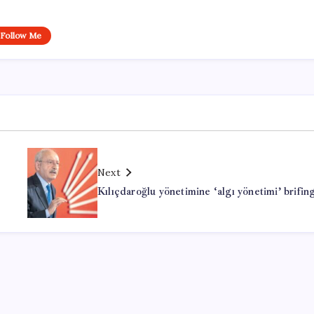
Follow Me
Next
Kılıçdaroğlu yönetimine ‘algı yönetimi’ brifin