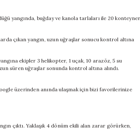
kül
oldu
için
üğü yangında, buğday ve kanola tarlaları ile 20 konteyne
larda çıkan yangın, uzun uğraşlar sonucu kontrol altına
ngına ekipler 3 helikopter, 1 uçak, 10 arazöz, 5 su
uzun süren uğraşlar sonunda kontrol altına alındı.
ogle üzerinden anında ulaşmak için bizi favorilerinize
angın çıktı. Yaklaşık 4 dönüm ekili alan zarar görürken,