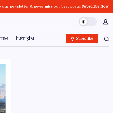
o our newsletter & never miss our best posts.
Subscribe Now!
TIM
İLETİŞİM
Subscribe
SON YAZILAR
Pixel Telefonlara Yapay Zeka Destekli Saat
Tasarımları Geliyor