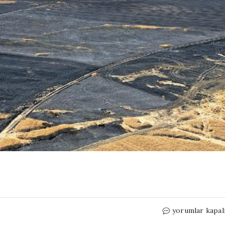
Tarım
yorumlar kapal
arazileri