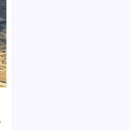
Halkbank, ikincil halka arz süreci başlattı
Beklenen veri geldi: Altın uçuşa geçti
iPhone 18 Pro Fiyatı Ne Kadar Artacak?
Altında taşlar yerinden oynuyor: Dünya
devinden 22 ay sonra tarihi hamle
Kılıçdaroğlu görevden almıştı… YSK’den
‘YENİ Parti’ kararı: Mehmet Hadimi
Yakupoğlu resmen temsilci oldu
Güneş’in en net görüntüsü yakalandı, sır
perdesi nihayet aralandı
Akın Gürlek’ten yeni ‘çerçeve yasa’
açıklaması: ‘Ülkemiz için bembeyaz bir
sayfa açılacak’
İlana koyan hiç beklemiyor, alıcısı hazır: Bu
20 otomobil kapış kapış gidiyor
ı
Vergi ve SGK borçlarında yapılandırma