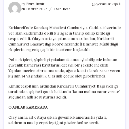
Kırklareli’nde
By
Emre Demir
yorumlar kapalı
ağaca
28 Haziran 2026
1 Min Read
kasti
zarar:
14
Kırklareli’nde Karakaş Mahallesi Cumhuriyet Caddesi üzerinde
yaşındaki
yer alan kaldırımda dikili bir ağacın tahrip edilip kırıldığı
şüpheliye
soruşturma
tespit edildi. Olayın ortaya çıkmasının ardından, Kırklareli
için
Cumhuriyet Başsavcılığı koordinesinde İl Emniyet Müdürlüğü
ekiplerince geniş çaplı bir inceleme başlatıldı.
Polis ekipleri, şüpheliyi yakalamak amacıyla bölgede bulunan
güvenlik kamerası kayıtlarını detaylı bir şekilde inceledi.
Yapılan incelemeler sonucunda, ağaca kasti olarak zarar veren
kişinin 14 yaşındaki R.C. isimli çocuk olduğu belirlendi.
Kimlik tespitinin ardından Kırklareli Cumhuriyet Başsavcılığı
tarafından, şüpheli çocuk hakkında “kamu malına zarar verme”
suçundan adli soruşturma açıldı.
O ANLAR KAMERADA
Olay anına ait ortaya çıkan güvenlik kamerası kayıtları,
saldırının nasıl gerçekleştiğini gözler önüne serdi.