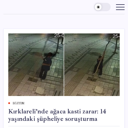
Skip
to
content
EĞITIM
Kırklareli’nde ağaca kasti zarar: 14
yaşındaki şüpheliye soruşturma