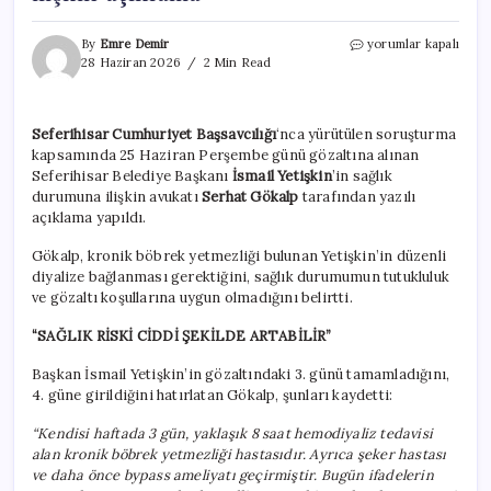
Gözaltına
By
Emre Demir
yorumlar kapalı
alınmıştı:
28 Haziran 2026
2 Min Read
Avukatından
İsmail
Yetişkin’in
Seferihisar Cumhuriyet Başsavcılığı
‘nca yürütülen soruşturma
sağlık
kapsamında 25 Haziran Perşembe günü gözaltına alınan
durumuna
ilişkin
Seferihisar Belediye Başkanı
İsmail Yetişkin
’in sağlık
açıklama
durumuna ilişkin avukatı
Serhat Gökalp
tarafından yazılı
için
açıklama yapıldı.
Gökalp, kronik böbrek yetmezliği bulunan Yetişkin’in düzenli
diyalize bağlanması gerektiğini, sağlık durumumun tutukluluk
ve gözaltı koşullarına uygun olmadığını belirtti.
“SAĞLIK RİSKİ CİDDİ ŞEKİLDE ARTABİLİR”
Başkan İsmail Yetişkin’in gözaltındaki 3. günü tamamladığını,
4. güne girildiğini hatırlatan Gökalp, şunları kaydetti:
“Kendisi haftada 3 gün, yaklaşık 8 saat hemodiyaliz tedavisi
alan kronik böbrek yetmezliği hastasıdır. Ayrıca şeker hastası
ve daha önce bypass ameliyatı geçirmiştir. Bugün ifadelerin