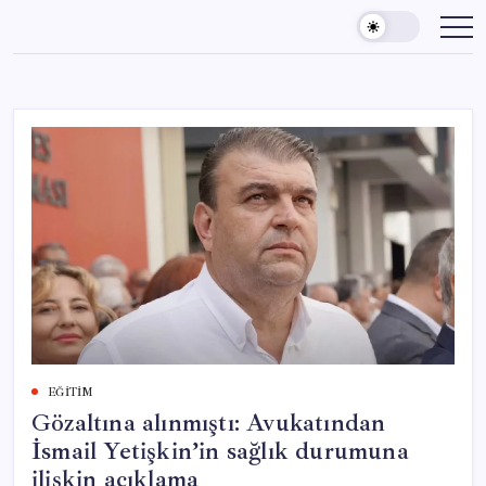
Skip
to
content
EĞITIM
Gözaltına alınmıştı: Avukatından
İsmail Yetişkin’in sağlık durumuna
ilişkin açıklama