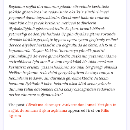
Başkanın sağlık durumunun gözaltı sürecinde kesintisiz
şekilde gözetilmesi ve tedavisinin eksiksiz sürdürülmesi
yaşamsal önem taşımaktadır. Gecikmesi halinde tedavisi
mümkün olmayacak krizlerin neticesi tedbirlerin
ölçüsüzlüğünü göstermektedir. Başkan, kronik böbrek
yetmezliği nedeniyle haftada üç gün diyalize gitme zorunda
olmakla birlikte geçmişte bypass operasyonu geçirmiş ve ileri
derece diyabet hastasıdır. Bu doğrultuda devletin, AİHS m. 2
kapsamında ‘Yaşam Hakkını’ korumaya yönelik pozitif
yükümlülüğü devreye girmektedir. Başkanın yaşamını idame
ettirebilmesi için steril ve tam teşekküllü bir tıbbi merkeze
kesintisiz erişimi, yaşam hakkının zorunlu bir gereği olmakla
birlikte başkanın tedavisini gerçekleştiren hastayı tanıyan
hekimlerin tedaviyi sürdürmesi gerekmektedir. Nitekim
hastanın öyküsünü bilen hekimin olası kötü senaryolarda
durumu tahlil edebilmesi daha kolay olacağından tedaviden
netice alınması sağlanacaktır.”
The post
Gözaltına alınmıştı: Avukatından İsmail Yetişkin’in
sağlık durumuna ilişkin açıklama
appeared first on
Kilis
Egitim
.