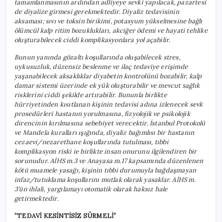
tamamlanmasının ardından adliyeye sevki yapılacak, pazartesi
de diyalize girmesi gerekmektedir. Diyaliz tedavisinin
aksaması; sıvı ve toksin birikimi, potasyum yükselmesine bağlı
ölümcül kalp ritim bozuklukları, akciğer ödemi ve hayati tehlike
oluşturabilecek ciddi komplikasyonlara yol açabilir.
Bunun yanında gözaltı koşullarında oluşabilecek stres,
uykusuzluk, düzensiz beslenme ve ilaç tedaviye erişimde
yaşanabilecek aksaklıklar diyabetin kontrolünü bozabilir, kalp
damar sistemi üzerinde ek yük oluşturabilir ve mevcut sağlık
risklerini ciddi şekilde artırabilir. Bununla birlikte
hürriyetinden kısıtlanan kişinin tedavisi adına izlenecek sevk
prosedürleri hastanın yorulmasına, fizyolojik ve psikolojik
direncinin kırılmasına sebebiyet verecektir. İstanbul Protokolü
ve Mandela kuralları ışığında, diyaliz bağımlısı bir hastanın
cezaevi/nezarethane koşullarında tutulması, tıbbi
komplikasyon riski ie birlikte insan onurunu ilgilendiren bir
sorunudur. AİHS m.3 ve Anayasa m.17 kapsamında düzenlenen
kötü muamele yasağı, kişinin tıbbi durumuyla bağdaşmayan
infaz/tutuklama koşullarını mutlak olarak yasaklar. AİHS m.
3’ün ihlali, yargılamayı otomatik olarak haksız hale
getirmektedir.
“TEDAVİ KESİNTİSİZ SÜRMELİ”