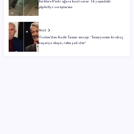
Kırklareli’nde ağaca kasti zarar: 14 yaşındaki
şüpheliye soruşturma
Next
Öcalan’dan Kadir İnanır mesajı: ‘İnanıyorum ki süreç
başarıya ulaşır, ruhu şad olur’
SON YAZILAR
Erdoğan’dan AKP teşkilatına ‘süreç’ talimatı: ‘Genel