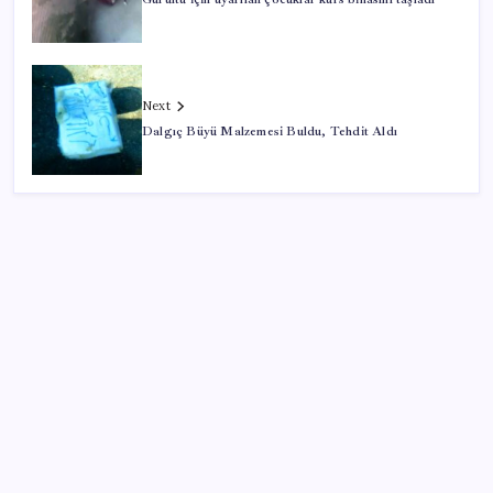
Next
Dalgıç Büyü Malzemesi Buldu, Tehdit Aldı
SON YAZILAR
İran: Hürmüz’de anlaşma yakın ancak şartlar yerine
gelmeli