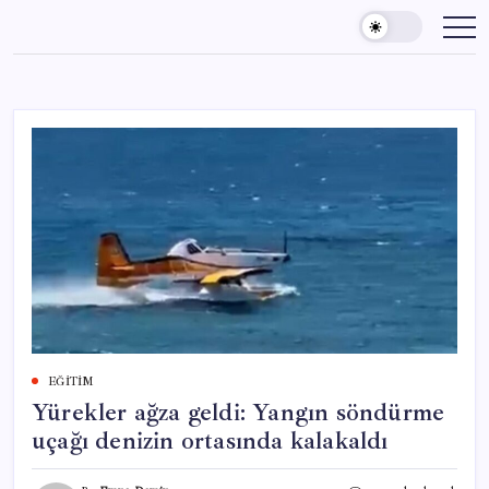
Skip
to
content
EĞITIM
Yürekler ağza geldi: Yangın söndürme
uçağı denizin ortasında kalakaldı