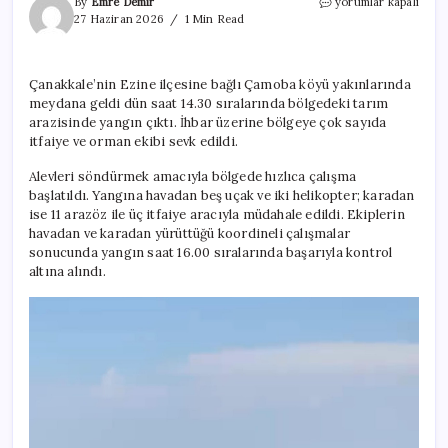
Yürekler
By
Emre Demir
yorumlar kapalı
ağza
27 Haziran 2026
1 Min Read
geldi:
Yangın
söndürme
Çanakkale’nin Ezine ilçesine bağlı Çamoba köyü yakınlarında
uçağı
meydana geldi dün saat 14.30 sıralarında bölgedeki tarım
denizin
ortasında
arazisinde yangın çıktı. İhbar üzerine bölgeye çok sayıda
kalakaldı
itfaiye ve orman ekibi sevk edildi.
için
Alevleri söndürmek amacıyla bölgede hızlıca çalışma
başlatıldı. Yangına havadan beş uçak ve iki helikopter; karadan
ise 11 arazöz ile üç itfaiye aracıyla müdahale edildi. Ekiplerin
havadan ve karadan yürüttüğü koordineli çalışmalar
sonucunda yangın saat 16.00 sıralarında başarıyla kontrol
altına alındı.