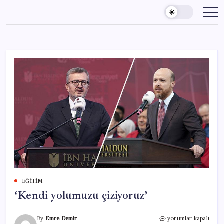
Skip
to
content
EĞITIM
‘Kendi yolumuzu çiziyoruz’
‘Kendi
By
Emre Demir
yorumlar kapalı