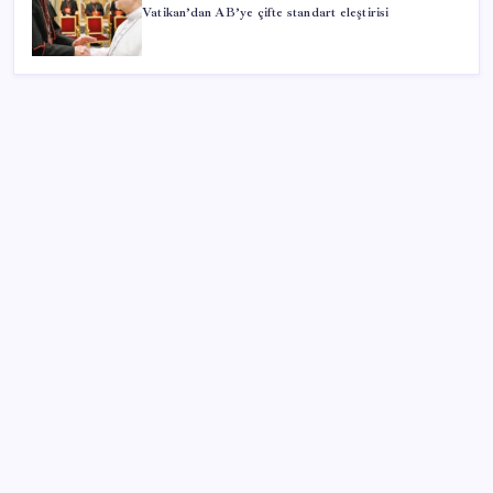
Vatikan’dan AB’ye çifte standart eleştirisi
SON YAZILAR
İran: Hürmüz’de anlaşma yakın ancak şartlar yerine
gelmeli
Parayla sebze alamayacağız
Pixel Telefonlara Yapay Zeka Destekli Saat
Tasarımları Geliyor
Halkbank, ikincil halka arz süreci başlattı