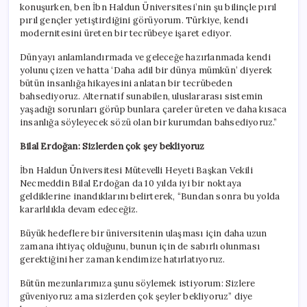
konuşurken, ben İbn Haldun Üniversitesi’nin şu bilinçle pırıl
pırıl gençler yetiştirdiğini görüyorum. Türkiye, kendi
modernitesini üreten bir tecrübeye işaret ediyor.
Dünyayı anlamlandırmada ve geleceğe hazırlanmada kendi
yolunu çizen ve hatta ‘Daha adil bir dünya mümkün’ diyerek
bütün insanlığa hikayesini anlatan bir tecrübeden
bahsediyoruz. Alternatif sunabilen, uluslararası sistemin
yaşadığı sorunları görüp bunlara çareler üreten ve daha kısaca
insanlığa söyleyecek sözü olan bir kurumdan bahsediyoruz.”
Bilal Erdoğan: Sizlerden çok şey bekliyoruz
İbn Haldun Üniversitesi Mütevelli Heyeti Başkan Vekili
Necmeddin Bilal Erdoğan da 10 yılda iyi bir noktaya
geldiklerine inandıklarını belirterek, “Bundan sonra bu yolda
kararlılıkla devam edeceğiz.
Büyük hedeflere bir üniversitenin ulaşması için daha uzun
zamana ihtiyaç olduğunu, bunun için de sabırlı olunması
gerektiğini her zaman kendimize hatırlatıyoruz.
Bütün mezunlarımıza şunu söylemek istiyorum: Sizlere
güveniyoruz ama sizlerden çok şeyler bekliyoruz” diye