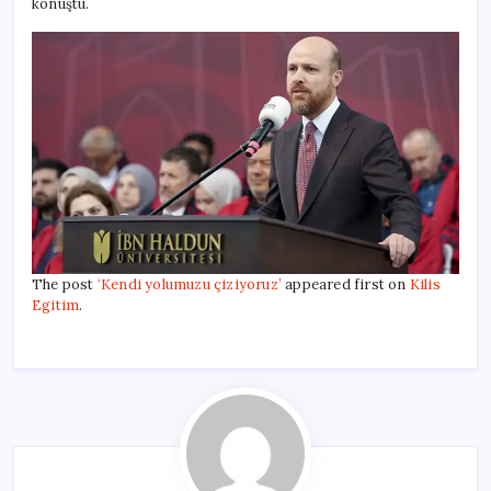
konuştu.
The post
‘Kendi yolumuzu çiziyoruz’
appeared first on
Kilis
Egitim
.