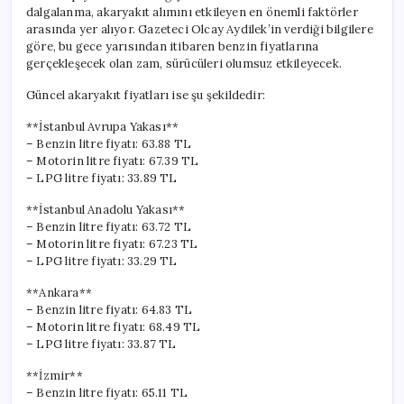
dalgalanma, akaryakıt alımını etkileyen en önemli faktörler
arasında yer alıyor. Gazeteci Olcay Aydilek’in verdiği bilgilere
göre, bu gece yarısından itibaren benzin fiyatlarına
gerçekleşecek olan zam, sürücüleri olumsuz etkileyecek.
Güncel akaryakıt fiyatları ise şu şekildedir:
**İstanbul Avrupa Yakası**
– Benzin litre fiyatı: 63.88 TL
– Motorin litre fiyatı: 67.39 TL
– LPG litre fiyatı: 33.89 TL
**İstanbul Anadolu Yakası**
– Benzin litre fiyatı: 63.72 TL
– Motorin litre fiyatı: 67.23 TL
– LPG litre fiyatı: 33.29 TL
**Ankara**
– Benzin litre fiyatı: 64.83 TL
– Motorin litre fiyatı: 68.49 TL
– LPG litre fiyatı: 33.87 TL
**İzmir**
– Benzin litre fiyatı: 65.11 TL