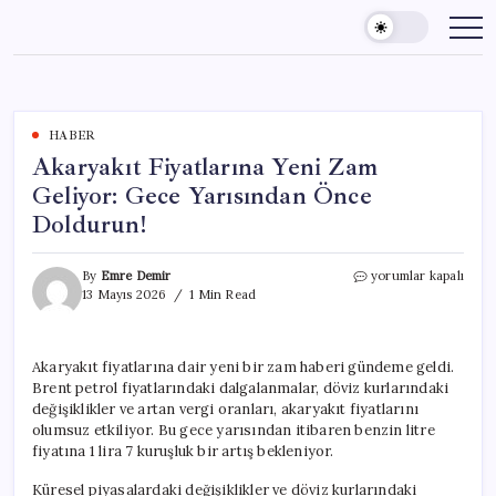
Skip
to
content
HABER
Akaryakıt Fiyatlarına Yeni Zam
Geliyor: Gece Yarısından Önce
Doldurun!
Akaryakıt
By
Emre Demir
yorumlar kapalı
Fiyatlarına
13 Mayıs 2026
1 Min Read
Yeni
Zam
Geliyor:
Akaryakıt fiyatlarına dair yeni bir zam haberi gündeme geldi.
Gece
Brent petrol fiyatlarındaki dalgalanmalar, döviz kurlarındaki
Yarısından
Önce
değişiklikler ve artan vergi oranları, akaryakıt fiyatlarını
Doldurun!
olumsuz etkiliyor. Bu gece yarısından itibaren benzin litre
için
fiyatına 1 lira 7 kuruşluk bir artış bekleniyor.
Küresel piyasalardaki değişiklikler ve döviz kurlarındaki