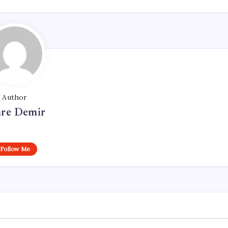
Author
re Demir
Follow Me