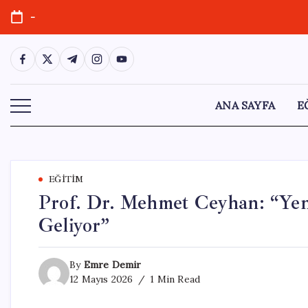
Skip
-
to
content
https://www.facebook.com/
https://twitter.com/
https://t.me/
https://www.instagram.com/
https://youtube.com/
ANA SAYFA
E
EĞITIM
Prof. Dr. Mehmet Ceyhan: “Ye
Geliyor”
By
Emre Demir
12 Mayıs 2026
1 Min Read