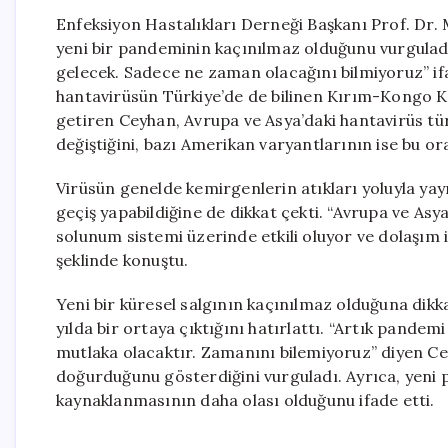
Enfeksiyon Hastalıkları Derneği Başkanı Prof. Dr. 
yeni bir pandeminin kaçınılmaz olduğunu vurgulad
gelecek. Sadece ne zaman olacağını bilmiyoruz” if
hantavirüsün Türkiye’de de bilinen Kırım-Kongo Kan
getiren Ceyhan, Avrupa ve Asya’daki hantavirüs tür
değiştiğini, bazı Amerikan varyantlarının ise bu ora
Virüsün genelde kemirgenlerin atıkları yoluyla yay
geçiş yapabildiğine de dikkat çekti. “Avrupa ve As
solunum sistemi üzerinde etkili oluyor ve dolaşım 
şeklinde konuştu.
Yeni bir küresel salgının kaçınılmaz olduğuna di
yılda bir ortaya çıktığını hatırlattı. “Artık pande
mutlaka olacaktır. Zamanını bilemiyoruz” diyen C
doğurduğunu gösterdiğini vurguladı. Ayrıca, yeni
kaynaklanmasının daha olası olduğunu ifade etti.