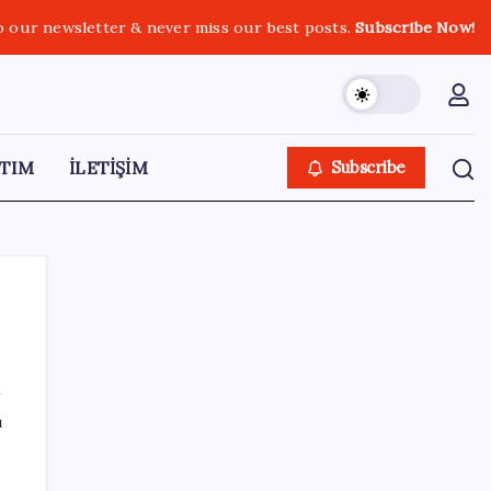
o our newsletter & never miss our best posts.
Subscribe Now!
TIM
İLETİŞİM
Subscribe
SON YAZILAR
ı
Gabar’da yeni rekor! Bakan Bayraktar:
Üretimin, istihdamın ve umudun adresi oldu