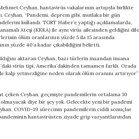
“Yeni
Mehmet Ceyhan, hantavirüs vakalarının artışıyla birlikte
Pandemi
ı. Ceyhan, “Pandemi, deprem gibi, mutlaka bir gün
Kaçınılmaz,
adelerini kullandı. TGRT Haber’e yaptığı açıklamalarda,
Deprem
amalı Ateşi (KKKA) ile aynı virüs ailesinden geldiğini dil
Gibi
lerinin ölüm oranlarının yüzde 5 ila 15 arasında
Geliyor”
nın yüzde 40’a kadar çıkabildiğini belirtti.
için
ıldığını aktaran Ceyhan, bazı türlerin insandan insana
ya’daki virüs tipi, Amerika’dakinden tamamen farklı. Orada
ile kalp yetmezliğine neden olarak ölüm oranını artırıyor”
kkat çeken Ceyhan, geçmişte pandemilerin ortalama 10
mi olmayacak diye bir şey yok. Gelecekte yeni bir pandemi
eyhan, COVID-19 sürecinin pandemilerin ciddi sonuçlar
 pandeminin hantavirüsten ziyade grip varyantlarından