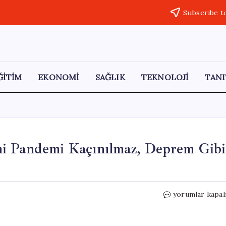
Subscribe t
ĞİTİM
EKONOMİ
SAĞLIK
TEKNOLOJİ
TANI
ni Pandemi Kaçınılmaz, Deprem Gibi
Prof.
yorumlar kapal
Dr.
Mehmet
Ceyhan: