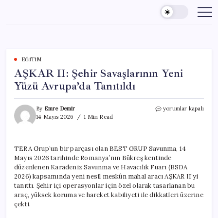
Skip
to
content
EĞITIM
AŞKAR II: Şehir Savaşlarının Yeni
Yüzü Avrupa’da Tanıtıldı
AŞKAR
By
Emre Demir
yorumlar kapalı
II:
14 Mayıs 2026
1 Min Read
Şehir
Savaşlarının
Yeni
TERA Grup’un bir parçası olan BEST GRUP Savunma, 14
Yüzü
Mayıs 2026 tarihinde Romanya’nın Bükreş kentinde
Avrupa’da
Tanıtıldı
düzenlenen Karadeniz Savunma ve Havacılık Fuarı (BSDA
için
2026) kapsamında yeni nesil meskûn mahal aracı AŞKAR II’yi
tanıttı. Şehir içi operasyonlar için özel olarak tasarlanan bu
araç, yüksek koruma ve hareket kabiliyeti ile dikkatleri üzerine
çekti.