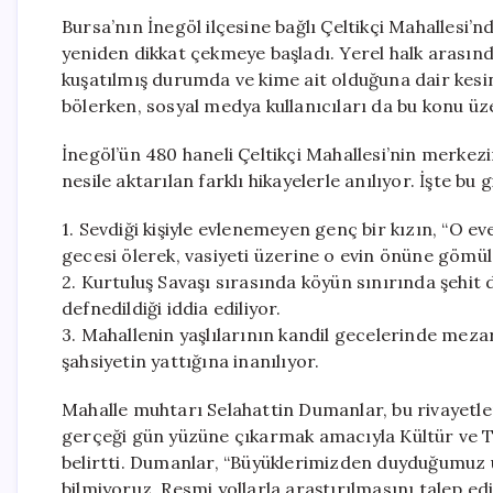
Bursa’nın İnegöl ilçesine bağlı Çeltikçi Mahallesi’
yeniden dikkat çekmeye başladı. Yerel halk arasında
kuşatılmış durumda ve kime ait olduğuna dair kesin b
bölerken, sosyal medya kullanıcıları da bu konu üz
İnegöl’ün 480 haneli Çeltikçi Mahallesi’nin merkezi
nesile aktarılan farklı hikayelerle anılıyor. İşte bu
1. Sevdiği kişiyle evlenemeyen genç bir kızın, “O 
gecesi ölerek, vasiyeti üzerine o evin önüne gömü
2. Kurtuluş Savaşı sırasında köyün sınırında şehit 
defnedildiği iddia ediliyor.
3. Mahallenin yaşlılarının kandil gecelerinde mez
şahsiyetin yattığına inanılıyor.
Mahalle muhtarı Selahattin Dumanlar, bu rivayetleri
gerçeği gün yüzüne çıkarmak amacıyla Kültür ve Tu
belirtti. Dumanlar, “Büyüklerimizden duyduğumuz ü
bilmiyoruz. Resmi yollarla araştırılmasını talep e