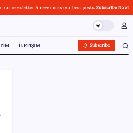
o our newsletter & never miss our best posts.
Subscribe Now!
TIM
İLETİŞİM
Subscribe
SON YAZILAR
ı
iPhone 18 Pro Fiyatı Ne Kadar Artacak?