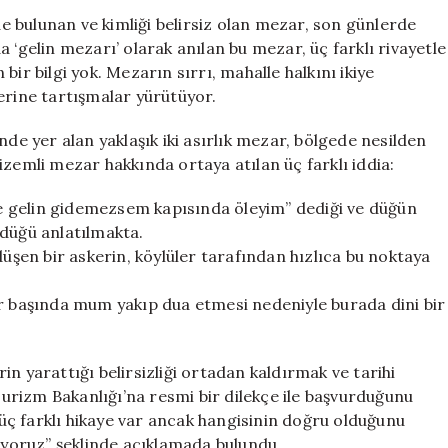
Farklı
nde bulunan ve kimliği belirsiz olan mezar, son günlerde
Hikaye:
 ‘gelin mezarı’ olarak anılan bu mezar, üç farklı rivayetle
Bakanlık
ir bilgi yok. Mezarın sırrı, mahalle halkını ikiye
İnceleme
erine tartışmalar yürütüyor.
Başlattı
için
nde yer alan yaklaşık iki asırlık mezar, bölgede nesilden
 gizemli mezar hakkında ortaya atılan üç farklı iddia:
eve gelin gidemezsem kapısında öleyim” dediği ve düğün
ldüğü anlatılmakta.
düşen bir askerin, köylüler tarafından hızlıca bu noktaya
ar başında mum yakıp dua etmesi nedeniyle burada dini bir
n yarattığı belirsizliği ortadan kaldırmak ve tarihi
rizm Bakanlığı’na resmi bir dilekçe ile başvurduğunu
ç farklı hikaye var ancak hangisinin doğru olduğunu
diyoruz” şeklinde açıklamada bulundu.