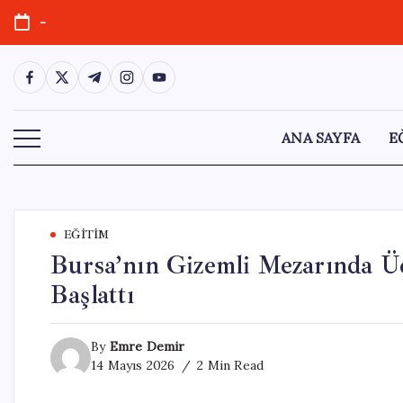
Skip
-
to
content
https://www.facebook.com/
https://twitter.com/
https://t.me/
https://www.instagram.com/
https://youtube.com/
ANA SAYFA
E
EĞITIM
Bursa’nın Gizemli Mezarında Ü
Başlattı
By
Emre Demir
14 Mayıs 2026
2 Min Read