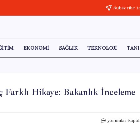
Subscribe t
ĞİTİM
EKONOMİ
SAĞLIK
TEKNOLOJİ
TANI
ç Farklı Hikaye: Bakanlık İnceleme
Bursa’nın
yorumlar kapal
Gizemli
Mezarında
Üç